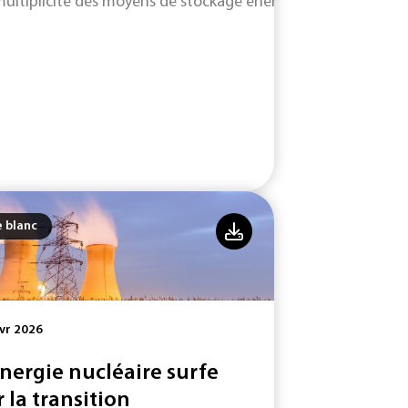
multiplicité des moyens de stockage énergétique se développa
e blanc
vr 2026
énergie nucléaire surfe
r la transition