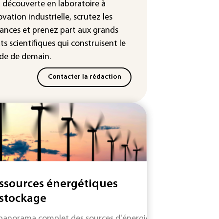
leur dans les prochains jours en
a découverte en laboratoire à
nce
ovation industrielle, scrutez les
ances
et prenez part aux
grands
ts scientifiques
qui construisent le
e de demain.
Contacter la rédaction
ssources énergétiques
 stockage
panorama complet des sources d'énergie fossiles ou renouve