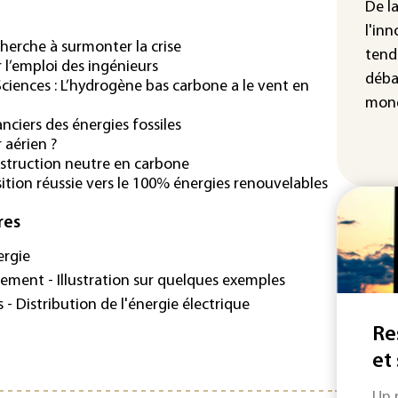
cha
De l
Fra
l'inn
herche à surmonter la crise
tend
r l’emploi des ingénieurs
déba
iences : L’hydrogène bas carbone a le vent en
mond
anciers des énergies fossiles
 aérien ?
nstruction neutre en carbone
nsition réussie vers le 100% énergies renouvelables
res
ergie
nement - Illustration sur quelques exemples
 - Distribution de l'énergie électrique
Re
et
Un 