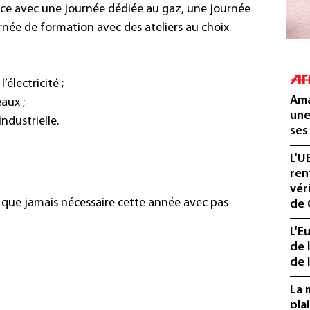
ce avec une journée dédiée au gaz, une journée
ournée de formation avec des ateliers au choix.
’électricité ;
Ama
aux ;
une
ndustrielle.
ses
L'U
ren
vér
 que jamais nécessaire cette année avec pas
de 
L'E
de 
de l
La 
pla