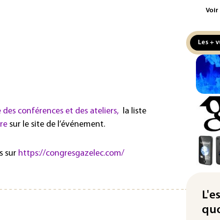
aux
Voir
Cani
la 
Les + v
au 
Véh
la 
hom
Iris
es conférences et des ateliers,
la liste
d'e
ire
sur le site de l’événement.
con
Le 
s sur
https://congresgazelec.com/
l'e
La 
att
L'e
quo
"Re