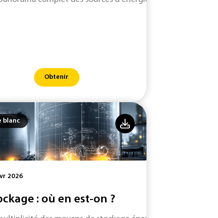
Obtenir
e blanc
vr 2026
ockage : où en est-on ?