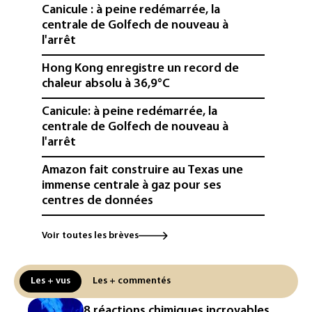
Canicule : à peine redémarrée, la
centrale de Golfech de nouveau à
l'arrêt
Hong Kong enregistre un record de
chaleur absolu à 36,9°C
Canicule: à peine redémarrée, la
centrale de Golfech de nouveau à
l'arrêt
Amazon fait construire au Texas une
immense centrale à gaz pour ses
centres de données
L'UE demande à Meta et TikTok de
Voir toutes les brèves
renforcer la surveillance et la
vérification des faits après l'affaire de
Ceuta
Les + vus
Les + commentés
L'Europe se prépare à une baisse de la
8 réactions chimiques incroyables