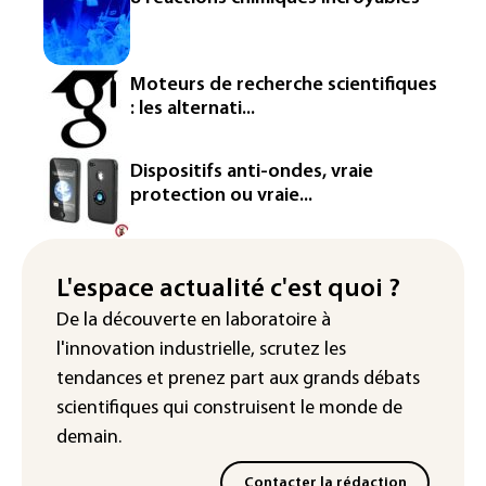
production d'électricité lors de l'éclipse
solaire
La métropole de Rouen porte plainte
Moteurs de recherche scientifiques
contre BASF pour pollution aux PFAS
: les alternati...
Canicule: à l'arrêt depuis fin juillet, la
centrale de Golfech reconnectée au
Dispositifs anti-ondes, vraie
réseau
protection ou vraie...
Véhicules de livraison autonomes: la
France ouvre la voie à leur
homologation
L'espace actualité c'est quoi ?
De la découverte en laboratoire à
Iris³: Eutelsat investira 3,4 milliards
l'innovation industrielle, scrutez les
d'euros dans la future constellation
européenne
tendances
et prenez part aux
grands débats
scientifiques
qui construisent le monde de
demain.
Contacter la rédaction