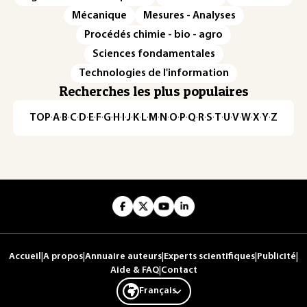
Mécanique
Mesures - Analyses
Procédés chimie - bio - agro
Sciences fondamentales
Technologies de l'information
Recherches les plus populaires
TOP
·
A
·
B
·
C
·
D
·
E
·
F
·
G
·
H
·
I
·
J
·
K
·
L
·
M
·
N
·
O
·
P
·
Q
·
R
·
S
·
T
·
U
·
V
·
W
·
X
·
Y
·
Z
Accueil
|
A propos
|
Annuaire auteurs
|
Experts scientifiques
|
Publicité
|
Aide & FAQ
|
Contact
Français