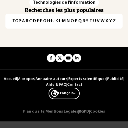
Technologies de l'information
Recherches les plus populaires
TOP
·
A
·
B
·
C
·
D
·
E
·
F
·
G
·
H
·
I
·
J
·
K
·
L
·
M
·
N
·
O
·
P
·
Q
·
R
·
S
·
T
·
U
·
V
·
W
·
X
·
Y
·
Z
Accueil
|
A propos
|
Annuaire auteurs
|
Experts scientifiques
|
Publicité
|
Aide & FAQ
|
Contact
Français
Plan du site
|
Mentions Légales
|
RGPD
|
Cookies