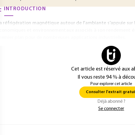
INTRODUCTION
a réfrigération magnétique autour de l’ambiante s’appuie sur
conomiques et environnementaux associés à son rendement é
remier plan pour de nombreuses applications industrielles.
Cet article est réservé aux 
Il vous reste 94 % à décou
Pour explorer cet article
Consulter l'extrait gratui
Déjà abonné ?
Se connecter