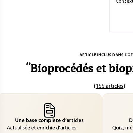
Contex
ARTICLE INCLUS DANS L'OF
"
Bioprocédés et bio
(
155 articles
)
Une base complète d’articles
D
Actualisée et enrichie d’articles
Quiz, méd