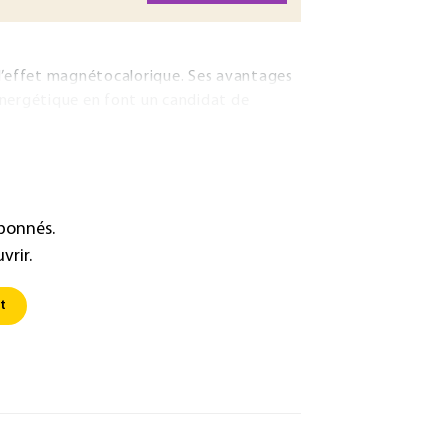
 l’effet magnétocalorique. Ses avantages
nergétique en font un candidat de
abonnés.
vrir.
t