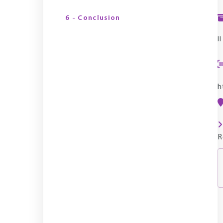
6 - Conclusion
I
h
R