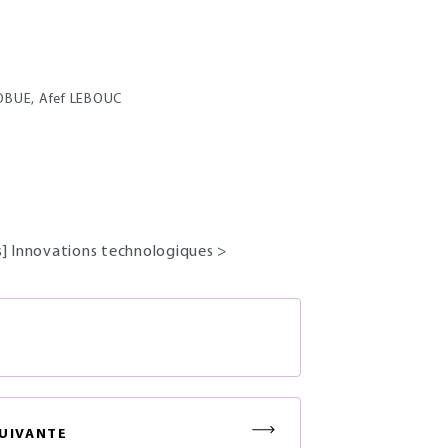
OBUE, Afef LEBOUC
s] Innovations technologiques
>
S
UIVANTE