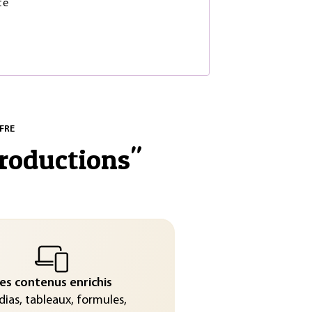
te
FRE
productions
"
es contenus enrichis
ias, tableaux, formules,