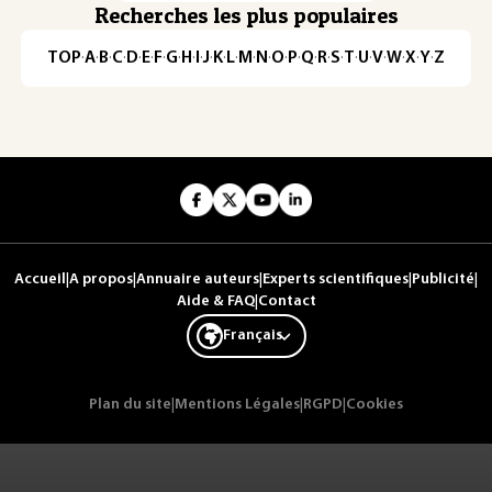
Recherches les plus populaires
TOP
·
A
·
B
·
C
·
D
·
E
·
F
·
G
·
H
·
I
·
J
·
K
·
L
·
M
·
N
·
O
·
P
·
Q
·
R
·
S
·
T
·
U
·
V
·
W
·
X
·
Y
·
Z
Accueil
|
A propos
|
Annuaire auteurs
|
Experts scientifiques
|
Publicité
|
Aide & FAQ
|
Contact
Français
Plan du site
|
Mentions Légales
|
RGPD
|
Cookies