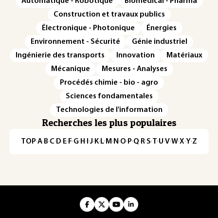
Automatique - Robotique
Biomédical - Pharma
Construction et travaux publics
Électronique - Photonique
Énergies
Environnement - Sécurité
Génie industriel
Ingénierie des transports
Innovation
Matériaux
Mécanique
Mesures - Analyses
Procédés chimie - bio - agro
Sciences fondamentales
Technologies de l'information
Recherches les plus populaires
TOP
·
A
·
B
·
C
·
D
·
E
·
F
·
G
·
H
·
I
·
J
·
K
·
L
·
M
·
N
·
O
·
P
·
Q
·
R
·
S
·
T
·
U
·
V
·
W
·
X
·
Y
·
Z