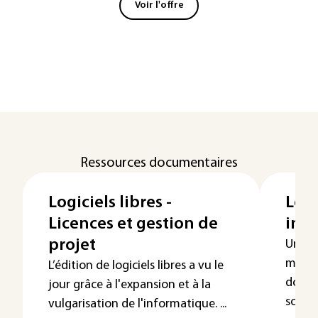
Voir l'offre
Ressources documentaires
Logiciels libres -
Les 
Licences et gestion de
inf
projet
Une e
modif
L’édition de logiciels libres a vu le
doit 
jour grâce à l'expansion et à la
son ...
vulgarisation de l'informatique. ...