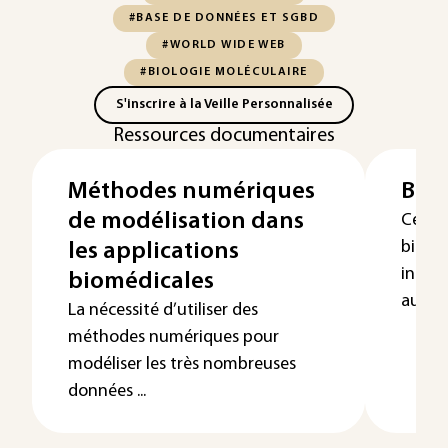
#BASE DE DONNÉES ET SGBD
#WORLD WIDE WEB
#BIOLOGIE MOLÉCULAIRE
S'inscrire à la Veille Personnalisée
Ressources documentaires
Méthodes numériques
Bio
de modélisation dans
Cet ar
bioin
les applications
intégr
biomédicales
aujour
La nécessité d’utiliser des
méthodes numériques pour
modéliser les très nombreuses
données ...