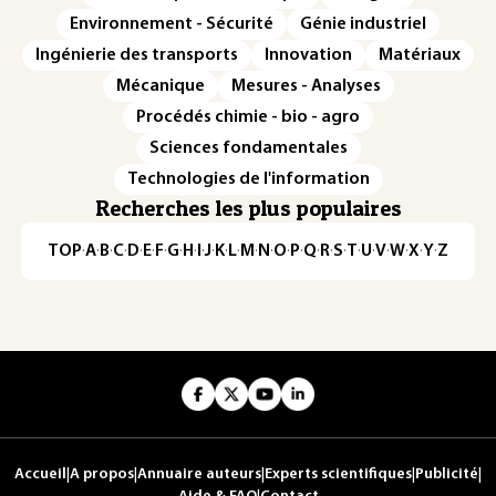
Environnement - Sécurité
Génie industriel
Ingénierie des transports
Innovation
Matériaux
Mécanique
Mesures - Analyses
Procédés chimie - bio - agro
Sciences fondamentales
Technologies de l'information
Recherches les plus populaires
TOP
·
A
·
B
·
C
·
D
·
E
·
F
·
G
·
H
·
I
·
J
·
K
·
L
·
M
·
N
·
O
·
P
·
Q
·
R
·
S
·
T
·
U
·
V
·
W
·
X
·
Y
·
Z
Accueil
|
A propos
|
Annuaire auteurs
|
Experts scientifiques
|
Publicité
|