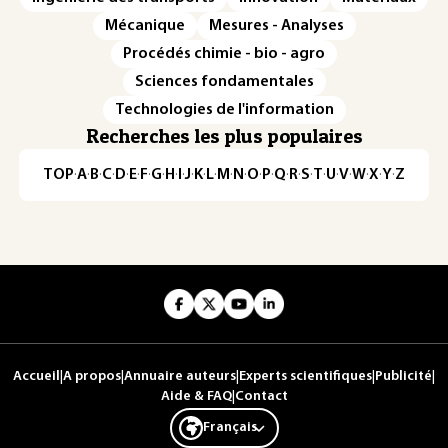
Mécanique
Mesures - Analyses
Procédés chimie - bio - agro
Sciences fondamentales
Technologies de l'information
Recherches les plus populaires
TOP
·
A
·
B
·
C
·
D
·
E
·
F
·
G
·
H
·
I
·
J
·
K
·
L
·
M
·
N
·
O
·
P
·
Q
·
R
·
S
·
T
·
U
·
V
·
W
·
X
·
Y
·
Z
Accueil
|
A propos
|
Annuaire auteurs
|
Experts scientifiques
|
Publicité
|
Aide & FAQ
|
Contact
Français