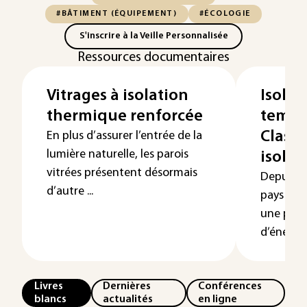
#BÂTIMENT (ÉQUIPEMENT)
#ÉCOLOGIE
S'inscrire à la Veille Personnalisée
Ressources documentaires
Vitrages à isolation
Isolat
thermique renforcée
tempé
Classi
En plus d’assurer l’entrée de la
lumière naturelle, les parois
isolan
vitrées présentent désormais
Depuis le
d’autre ...
pays indu
une poli
d’énergie,
Livres
Dernières
Conférences
blancs
actualités
en ligne