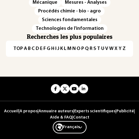
Mécanique
Mesures - Analyses
Procédés chimie - bio - agro
Sciences fondamentales
Technologies de l'information
Recherches les plus populaires
TOP
·
A
·
B
·
C
·
D
·
E
·
F
·
G
·
H
·
I
·
J
·
K
·
L
·
M
·
N
·
O
·
P
·
Q
·
R
·
S
·
T
·
U
·
V
·
W
·
X
·
Y
·
Z
Accueil
|
A propos
|
Annuaire auteurs
|
Experts scientifiques
|
Publicité
|
Aide & FAQ
|
Contact
Français