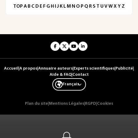
TOP
·
A
·
B
·
C
·
D
·
E
·
F
·
G
·
H
·
I
·
J
·
K
·
L
·
M
·
N
·
O
·
P
·
Q
·
R
·
S
·
T
·
U
·
V
·
W
·
X
·
Y
·
Z
Accueil
|
A propos
|
Annuaire auteurs
|
Experts scientifiques
|
Publicité
|
Aide & FAQ
|
Contact
Français
Plan du site
|
Mentions Légales
|
RGPD
|
Cookies