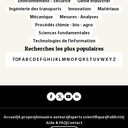
Environnement - Sécurité
Génie industriel
Ingénierie des transports
Innovation
Matériaux
Mécanique
Mesures - Analyses
Procédés chimie - bio - agro
Sciences fondamentales
Technologies de l'information
Recherches les plus populaires
TOP
·
A
·
B
·
C
·
D
·
E
·
F
·
G
·
H
·
I
·
J
·
K
·
L
·
M
·
N
·
O
·
P
·
Q
·
R
·
S
·
T
·
U
·
V
·
W
·
X
·
Y
·
Z
Accueil
|
A propos
|
Annuaire auteurs
|
Experts scientifiques
|
Publicité
|
Aide & FAQ
|
Contact