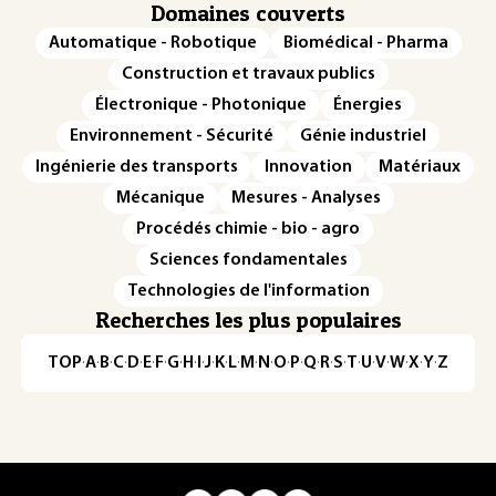
Domaines couverts
Automatique - Robotique
Biomédical - Pharma
Construction et travaux publics
Électronique - Photonique
Énergies
Environnement - Sécurité
Génie industriel
Ingénierie des transports
Innovation
Matériaux
Mécanique
Mesures - Analyses
Procédés chimie - bio - agro
Sciences fondamentales
Technologies de l'information
Recherches les plus populaires
TOP
·
A
·
B
·
C
·
D
·
E
·
F
·
G
·
H
·
I
·
J
·
K
·
L
·
M
·
N
·
O
·
P
·
Q
·
R
·
S
·
T
·
U
·
V
·
W
·
X
·
Y
·
Z