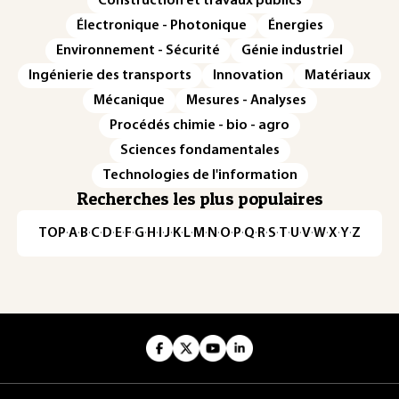
Construction et travaux publics
Électronique - Photonique
Énergies
Environnement - Sécurité
Génie industriel
Ingénierie des transports
Innovation
Matériaux
Mécanique
Mesures - Analyses
Procédés chimie - bio - agro
Sciences fondamentales
Technologies de l'information
Recherches les plus populaires
TOP
·
A
·
B
·
C
·
D
·
E
·
F
·
G
·
H
·
I
·
J
·
K
·
L
·
M
·
N
·
O
·
P
·
Q
·
R
·
S
·
T
·
U
·
V
·
W
·
X
·
Y
·
Z