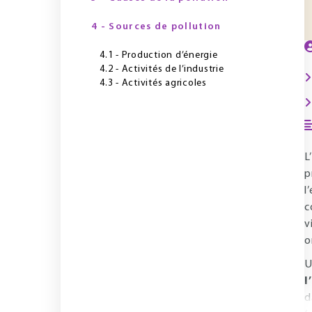
4 - Sources de pollution
4.1 - Production d’énergie
4.2 - Activités de l’industrie
4.3 - Activités agricoles
L’
p
l
c
v
o
U
l
d