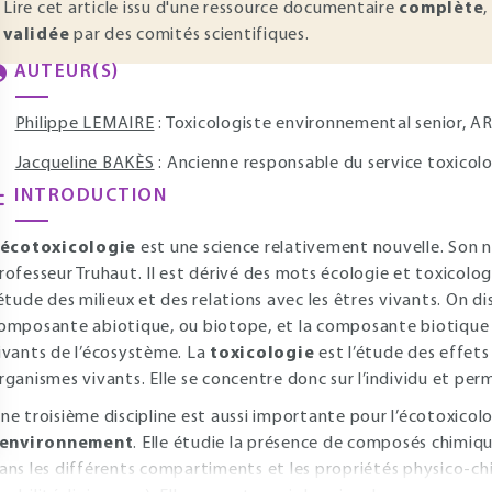
Lire cet article issu d'une ressource documentaire
complète
,
validée
par des comités scientifiques.
AUTEUR(S)
Philippe LEMAIRE
: Toxicologiste environnemental senior, 
Jacqueline BAKÈS
: Ancienne responsable du service toxico
INTRODUCTION
écotoxicologie
est une science relativement nouvelle. Son n
rofesseur Truhaut. Il est dérivé des mots écologie et toxicologi
’étude des milieux et des relations avec les êtres vivants. On d
omposante abiotique, ou biotope, et la composante biotique 
ivants de l’écosystème. La
toxicologie
est l’étude des effets
rganismes vivants. Elle se concentre donc sur l’individu et pe
ne troisième discipline est aussi importante pour l’écotoxicologi
’environnement
. Elle étudie la présence de composés chimiqu
ans les différents compartiments et les propriétés physico-ch