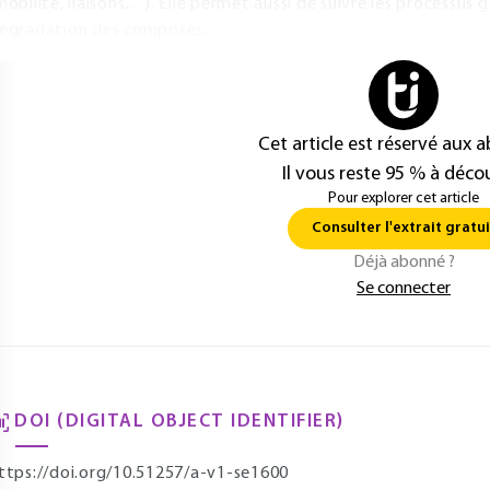
mobilité, liaisons…). Elle permet aussi de suivre les processus
égradation des composés.
Cet article est réservé aux 
Il vous reste 95 % à décou
Pour explorer cet article
Consulter l'extrait gratui
Déjà abonné ?
Se connecter
DOI (DIGITAL OBJECT IDENTIFIER)
ttps://doi.org/10.51257/a-v1-se1600