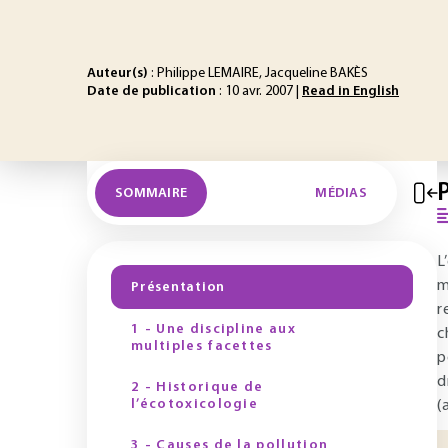
Auteur(s)
: Philippe LEMAIRE, Jacqueline BAKÈS
Date de publication
: 10 avr. 2007 |
Read in English
SOMMAIRE
MÉDIAS
L
m
Présentation
r
1 - Une discipline aux
c
multiples facettes
p
d
2 - Historique de
l’écotoxicologie
(
3 - Causes de la pollution