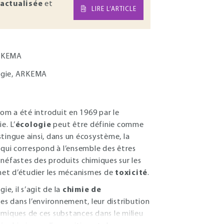
actualisée
et
LIRE L’ARTICLE
ARKEMA
logie, ARKEMA
om a été introduit en 1969 par le
e. L’
écologie
peut être définie comme
istingue ainsi, dans un écosystème, la
qui correspond à l’ensemble des êtres
 néfastes des produits chimiques sur les
rmet d’étudier les mécanismes de
toxicité
.
e, il s’agit de la
chimie de
es dans l’environnement, leur distribution
imiques de ces substances dans le milieu