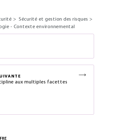
curité
>
Sécurité et gestion des risques
>
ogie - Contexte environnemental
S
UIVANTE
cipline aux multiples facettes
FRE