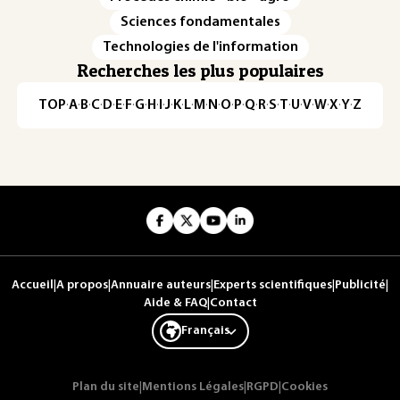
Sciences fondamentales
Technologies de l'information
Recherches les plus populaires
TOP
·
A
·
B
·
C
·
D
·
E
·
F
·
G
·
H
·
I
·
J
·
K
·
L
·
M
·
N
·
O
·
P
·
Q
·
R
·
S
·
T
·
U
·
V
·
W
·
X
·
Y
·
Z
Accueil
|
A propos
|
Annuaire auteurs
|
Experts scientifiques
|
Publicité
|
Aide & FAQ
|
Contact
Français
Plan du site
|
Mentions Légales
|
RGPD
|
Cookies