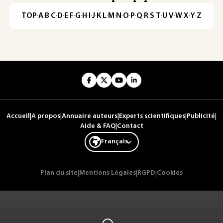
TOP
·
A
·
B
·
C
·
D
·
E
·
F
·
G
·
H
·
I
·
J
·
K
·
L
·
M
·
N
·
O
·
P
·
Q
·
R
·
S
·
T
·
U
·
V
·
W
·
X
·
Y
·
Z
Accueil
|
A propos
|
Annuaire auteurs
|
Experts scientifiques
|
Publicité
|
Aide & FAQ
|
Contact
Français
Plan du site
|
Mentions Légales
|
RGPD
|
Cookies