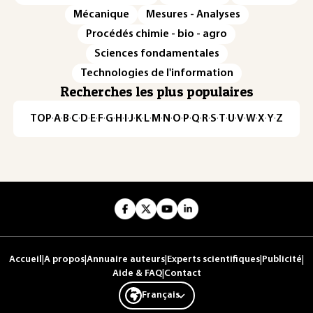
Mécanique
Mesures - Analyses
Procédés chimie - bio - agro
Sciences fondamentales
Technologies de l'information
Recherches les plus populaires
TOP
·
A
·
B
·
C
·
D
·
E
·
F
·
G
·
H
·
I
·
J
·
K
·
L
·
M
·
N
·
O
·
P
·
Q
·
R
·
S
·
T
·
U
·
V
·
W
·
X
·
Y
·
Z
Accueil
|
A propos
|
Annuaire auteurs
|
Experts scientifiques
|
Publicité
|
Aide & FAQ
|
Contact
Français