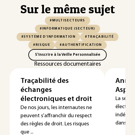
Sur le même sujet
#MULTISECTEURS
#INFORMATIQUE (SECTEUR)
#SYSTÈME D'INFORMATION
#TRAÇABILITÉ
#RISQUE
#AUTHENTIFICATION
S'inscrire à la Veille Personnalisée
Ressources documentaires
Traçabilité des
Annua
échanges
Aspec
électroniques et droit
La sécuri
électron
De nos jours, les internautes ne
indéfecti
peuvent s’affranchir du respect
dans deux
des règles de droit. Les risques
que ...