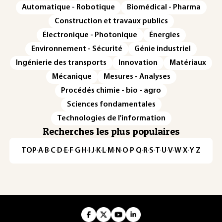
Automatique - Robotique
Biomédical - Pharma
Construction et travaux publics
Électronique - Photonique
Énergies
Environnement - Sécurité
Génie industriel
Ingénierie des transports
Innovation
Matériaux
Mécanique
Mesures - Analyses
Procédés chimie - bio - agro
Sciences fondamentales
Technologies de l'information
Recherches les plus populaires
TOP
·
A
·
B
·
C
·
D
·
E
·
F
·
G
·
H
·
I
·
J
·
K
·
L
·
M
·
N
·
O
·
P
·
Q
·
R
·
S
·
T
·
U
·
V
·
W
·
X
·
Y
·
Z