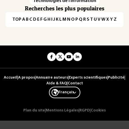
Technologies de l'information
Recherches les plus populaires
TOP
·
A
·
B
·
C
·
D
·
E
·
F
·
G
·
H
·
I
·
J
·
K
·
L
·
M
·
N
·
O
·
P
·
Q
·
R
·
S
·
T
·
U
·
V
·
W
·
X
·
Y
·
Z
Accueil
|
A propos
|
Annuaire auteurs
|
Experts scientifiques
|
Publicité
|
Aide & FAQ
|
Contact
Français
Plan du site
|
Mentions Légales
|
RGPD
|
Cookies