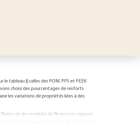
ur le tableau
8
celles des POM, PPS et PEEK
avons choisi des pourcentages de renforts
ne les variations de propriétés liées à des
a flexion et des modules de flexion par rapport
uctivité électrique entre 10 et 40 % de fibres