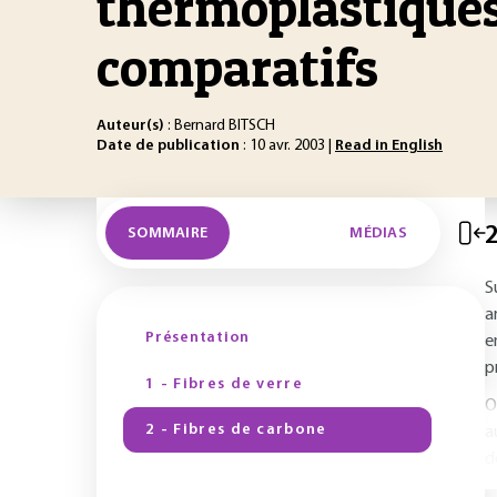
thermoplastiques
comparatifs
Auteur(s)
: Bernard BITSCH
Date de publication
: 10 avr. 2003 |
Read in English
2
SOMMAIRE
MÉDIAS
S
a
Présentation
e
p
1 - Fibres de verre
O
2 - Fibres de carbone
a
d