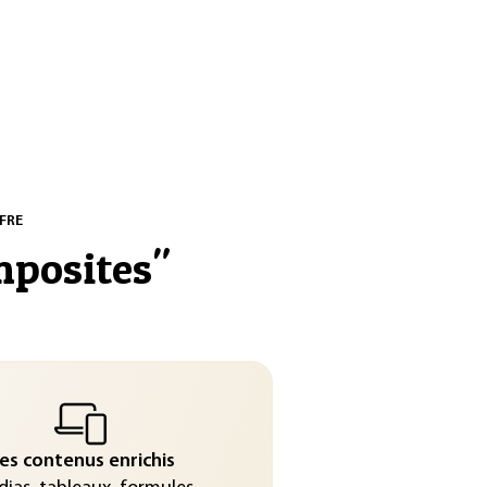
FRE
mposites
"
es contenus enrichis