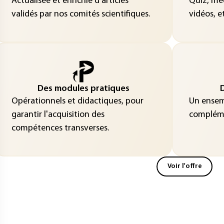
Actualisée et enrichie d’articles
Quiz, méd
validés par nos comités scientifiques.
vidéos, et
Des modules pratiques
D
Opérationnels et didactiques, pour
Un ensemb
garantir l'acquisition des
compléme
compétences transverses.
Voir l'offre