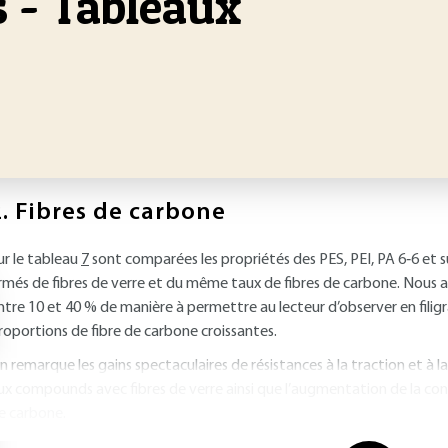
 - Tableaux
.
Fibres de carbone
ur le tableau
7
sont comparées les propriétés des PES, PEI, PA 6‐6 et s
rmés de fibres de verre et du même taux de fibres de carbone. Nous 
ntre 10 et 40 % de manière à permettre au lecteur d’observer en filigra
roportions de fibre de carbone croissantes.
n remarque les gains spectaculaires de résistances à la traction et à l
ux compounds avec fibres de verre ainsi que l’augmentation de la cond
e carbone.