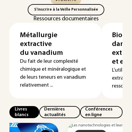
#TOXICITÉ
S'inscrire à la Veille Personnalisée
Ressources documentaires
Métallurgie
Biote
extractive
dans l
du vanadium
extrac
et ext
Du fait de leur complexité
chimique et minéralogique et
L’utilis
de leurs teneurs en vanadium
extraire 
relativement ...
ressource
Livres
Dernières
Conférences
blancs
actualités
en ligne