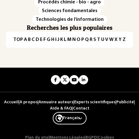
Procédés chimie - bio - agro
Sciences fondamentales
Technologies de l'information
Recherches les plus populaires
TOP
·
A
·
B
·
C
·
D
·
E
·
F
·
G
·
H
·
I
·
J
·
K
·
L
·
M
·
N
·
O
·
P
·
Q
·
R
·
S
·
T
·
U
·
V
·
W
·
X
·
Y
·
Z
Accueil
|
A propos
|
Annuaire auteurs
|
Experts scientifiques
|
Publicité
|
Aide & FAQ
|
Contact
Français
Plan du site
|
Mentions Légales
|
RGPD
|
Cookies