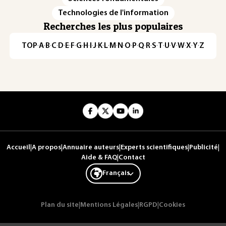
Technologies de l'information
Recherches les plus populaires
TOP
·
A
·
B
·
C
·
D
·
E
·
F
·
G
·
H
·
I
·
J
·
K
·
L
·
M
·
N
·
O
·
P
·
Q
·
R
·
S
·
T
·
U
·
V
·
W
·
X
·
Y
·
Z
Accueil
|
A propos
|
Annuaire auteurs
|
Experts scientifiques
|
Publicité
|
Aide & FAQ
|
Contact
Français
Plan du site
|
Mentions Légales
|
RGPD
|
Cookies