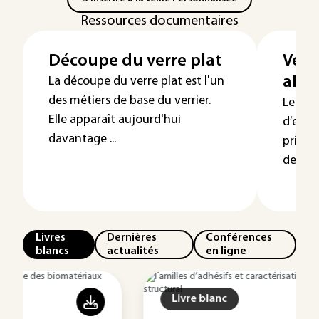
Ressources documentaires
Découpe du verre plat
Verr
alim
La découpe du verre plat est l'un
des métiers de base du verrier.
Le ver
Elle apparaît aujourd'hui
d’emba
davantage ...
privil
des ...
Livres
Dernières
Conférences
blancs
actualités
en ligne
Livre blanc