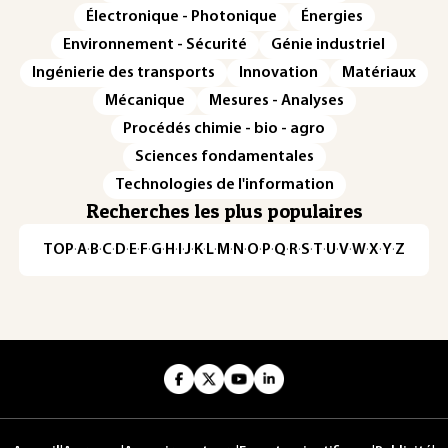
Électronique - Photonique
Énergies
Environnement - Sécurité
Génie industriel
Ingénierie des transports
Innovation
Matériaux
Mécanique
Mesures - Analyses
Procédés chimie - bio - agro
Sciences fondamentales
Technologies de l'information
Recherches les plus populaires
TOP
·
A
·
B
·
C
·
D
·
E
·
F
·
G
·
H
·
I
·
J
·
K
·
L
·
M
·
N
·
O
·
P
·
Q
·
R
·
S
·
T
·
U
·
V
·
W
·
X
·
Y
·
Z