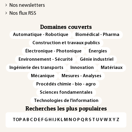
Nos newsletters
Nos flux RSS
Domaines couverts
Automatique - Robotique
Biomédical - Pharma
Construction et travaux publics
Électronique - Photonique
Énergies
Environnement - Sécurité
Génie industriel
Ingénierie des transports
Innovation
Matériaux
Mécanique
Mesures - Analyses
Procédés chimie - bio - agro
Sciences fondamentales
Technologies de l'information
Recherches les plus populaires
TOP
·
A
·
B
·
C
·
D
·
E
·
F
·
G
·
H
·
I
·
J
·
K
·
L
·
M
·
N
·
O
·
P
·
Q
·
R
·
S
·
T
·
U
·
V
·
W
·
X
·
Y
·
Z