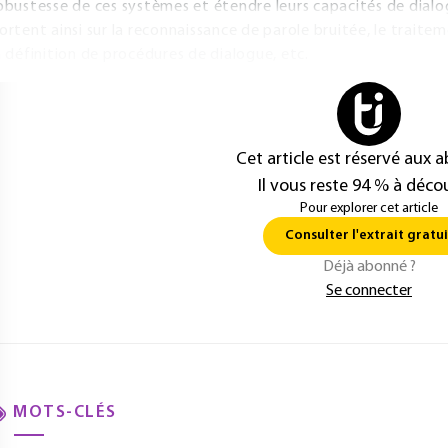
obustesse de ces systèmes et étendre leurs capacités de dial
ortent ainsi sur la reconnaissance de parole bruitée, le traite
a définition de procédures de dialogue, etc.
Cet article est réservé aux 
Il vous reste 94 % à décou
Pour explorer cet article
Consulter l'extrait gratui
Déjà abonné ?
Se connecter
MOTS-CLÉS