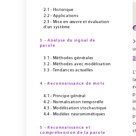
2.1 - Historique
2.2 - Applications
2.3 - Mise en œuvre et évaluation
d’un système
3 - Analyse du signal de
parole
u
3.1 - Méthodes générales
3.2 - Méthodes avec modélisation
3.3 - Tendances actuelles
L
l
4 - Reconnaissance de mots
r
p
4.1 - Principe général
i
4.2 - Normalisation temporelle
4.3 - Modélisation stochastique
h
4.4 - Modèles neuromimétiques
p
c
5 - Reconnaissance et
s
compréhension de la parole