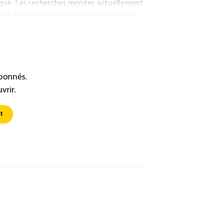
ogue. Les recherches menées actuellement
ment d’énoncés incomplets ou incorrects,
abonnés.
vrir.
t