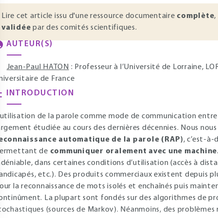
Lire cet article issu d'une ressource documentaire
complète
,
validée
par des comités scientifiques.
AUTEUR(S)
Jean-Paul HATON
: Professeur à l’Université de Lorraine, L
niversitaire de France
INTRODUCTION
’utilisation de la parole comme mode de communication entr
argement étudiée au cours des dernières décennies. Nous nous i
econnaissance automatique de la parole (RAP)
, c’est-à-
ermettant de
communiquer oralement avec une machine
ndéniable, dans certaines conditions d’utilisation (accès à dist
andicapés, etc.). Des produits commerciaux existent depuis pl
our la reconnaissance de mots isolés et enchaînés puis maint
ontinûment. La plupart sont fondés sur des algorithmes de 
tochastiques (sources de Markov). Néanmoins, des problèmes r