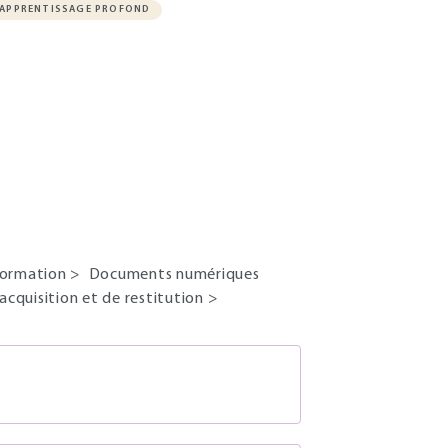
APPRENTISSAGE PROFOND
nformation
>
Documents numériques
cquisition et de restitution
>
S