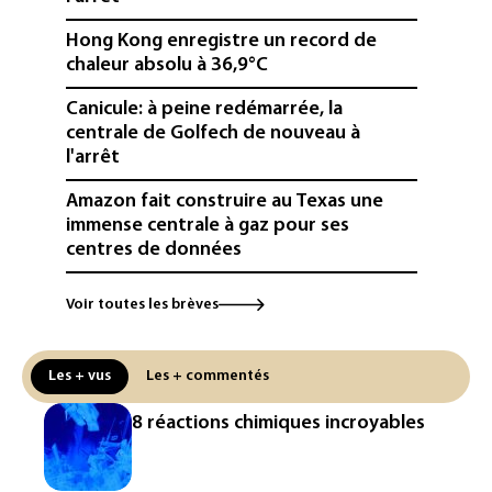
Hong Kong enregistre un record de
chaleur absolu à 36,9°C
Canicule: à peine redémarrée, la
centrale de Golfech de nouveau à
l'arrêt
Amazon fait construire au Texas une
immense centrale à gaz pour ses
centres de données
L'UE demande à Meta et TikTok de
Voir toutes les brèves
renforcer la surveillance et la
vérification des faits après l'affaire de
Ceuta
Les + vus
Les + commentés
L'Europe se prépare à une baisse de la
8 réactions chimiques incroyables
production d'électricité lors de l'éclipse
solaire