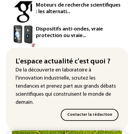
La métropole de Rouen porte plainte
Moteurs de recherche scientifiques
contre BASF pour pollution aux PFAS
: les alternati...
Canicule: à l'arrêt depuis fin juillet, la
centrale de Golfech reconnectée au
Dispositifs anti-ondes, vraie
réseau
protection ou vraie...
Véhicules de livraison autonomes: la
France ouvre la voie à leur
homologation
L'espace actualité c'est quoi ?
De la découverte en laboratoire à
Iris³: Eutelsat investira 3,4 milliards
l'innovation industrielle, scrutez les
d'euros dans la future constellation
européenne
tendances
et prenez part aux
grands débats
scientifiques
qui construisent le monde de
demain.
Contacter la rédaction