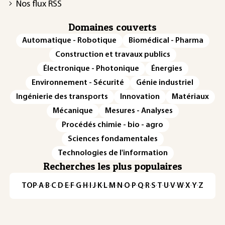
Nos flux RSS
Domaines couverts
Automatique - Robotique
Biomédical - Pharma
Construction et travaux publics
Électronique - Photonique
Énergies
Environnement - Sécurité
Génie industriel
Ingénierie des transports
Innovation
Matériaux
Mécanique
Mesures - Analyses
Procédés chimie - bio - agro
Sciences fondamentales
Technologies de l'information
Recherches les plus populaires
TOP
·
A
·
B
·
C
·
D
·
E
·
F
·
G
·
H
·
I
·
J
·
K
·
L
·
M
·
N
·
O
·
P
·
Q
·
R
·
S
·
T
·
U
·
V
·
W
·
X
·
Y
·
Z