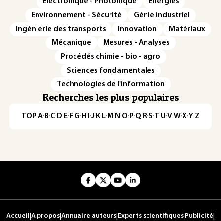
Électronique - Photonique
Énergies
Environnement - Sécurité
Génie industriel
Ingénierie des transports
Innovation
Matériaux
Mécanique
Mesures - Analyses
Procédés chimie - bio - agro
Sciences fondamentales
Technologies de l'information
Recherches les plus populaires
TOP
·
A
·
B
·
C
·
D
·
E
·
F
·
G
·
H
·
I
·
J
·
K
·
L
·
M
·
N
·
O
·
P
·
Q
·
R
·
S
·
T
·
U
·
V
·
W
·
X
·
Y
·
Z
Accueil
|
A propos
|
Annuaire auteurs
|
Experts scientifiques
|
Publicité
|