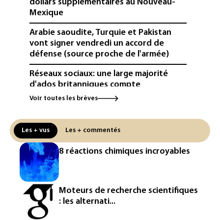
dollars supplémentaires au Nouveau-
Mexique
Arabie saoudite, Turquie et Pakistan
vont signer vendredi un accord de
défense (source proche de l'armée)
Réseaux sociaux: une large majorité
d'ados britanniques compte
contourner le couvre-feu (sondage)
Voir toutes les brèves
Puces et solaire: les Etats-Unis taxent
un matériau clé dominé par la Chine
Les + vus
Les + commentés
Les Etats-Unis veulent contrôler la
8 réactions chimiques incroyables
production d'un composant des
semiconducteurs et panneaux solaires
Washington étend le contrôle des
Moteurs de recherche scientifiques
réseaux sociaux des étrangers
: les alternati...
demandeurs de visas