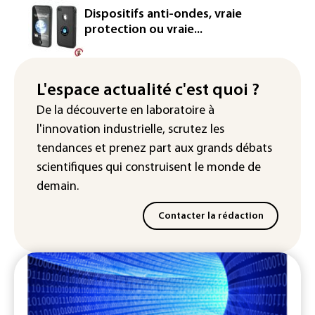
Rugby: le Stade français victime d'une
Dispositifs anti-ondes, vraie
cyberattaque
protection ou vraie...
Enquête ouverte après la fuite des
données de 300.000 clients
d'Intermarché
L'espace actualité c'est quoi ?
De la découverte en laboratoire à
La Slovaquie enregistre un record
l'innovation industrielle, scrutez les
absolu de 42,2°C (services
météorologiques)
tendances
et prenez part aux
grands débats
scientifiques
qui construisent le monde de
demain.
Contacter la rédaction