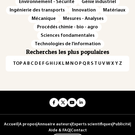
Environnement - Sécurité
Génie industriel
Ingénierie des transports
Innovation
Matériaux
Mécanique
Mesures - Analyses
Procédés chimie - bio - agro
Sciences fondamentales
Technologies de l'information
Recherches les plus populaires
TOP
·
A
·
B
·
C
·
D
·
E
·
F
·
G
·
H
·
I
·
J
·
K
·
L
·
M
·
N
·
O
·
P
·
Q
·
R
·
S
·
T
·
U
·
V
·
W
·
X
·
Y
·
Z
Accueil
|
A propos
|
Annuaire auteurs
|
Experts scientifiques
|
Publicité
|
Aide & FAQ
|
Contact