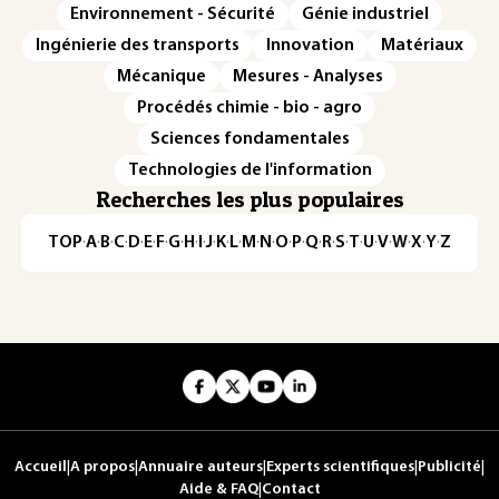
Environnement - Sécurité
Génie industriel
Ingénierie des transports
Innovation
Matériaux
Mécanique
Mesures - Analyses
Procédés chimie - bio - agro
Sciences fondamentales
Technologies de l'information
Recherches les plus populaires
TOP
·
A
·
B
·
C
·
D
·
E
·
F
·
G
·
H
·
I
·
J
·
K
·
L
·
M
·
N
·
O
·
P
·
Q
·
R
·
S
·
T
·
U
·
V
·
W
·
X
·
Y
·
Z
Accueil
|
A propos
|
Annuaire auteurs
|
Experts scientifiques
|
Publicité
|
Aide & FAQ
|
Contact