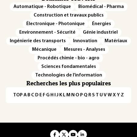
Automatique - Robotique
Biomédical - Pharma
Construction et travaux publics
Électronique - Photonique
Énergies
Environnement - Sécurité
Génie industriel
Ingénierie des transports
Innovation
Matériaux
Mécanique
Mesures - Analyses
Procédés chimie - bio - agro
Sciences fondamentales
Technologies de l'information
Recherches les plus populaires
TOP
·
A
·
B
·
C
·
D
·
E
·
F
·
G
·
H
·
I
·
J
·
K
·
L
·
M
·
N
·
O
·
P
·
Q
·
R
·
S
·
T
·
U
·
V
·
W
·
X
·
Y
·
Z