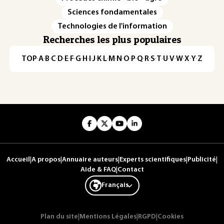
Sciences fondamentales
Technologies de l'information
Recherches les plus populaires
TOP
·
A
·
B
·
C
·
D
·
E
·
F
·
G
·
H
·
I
·
J
·
K
·
L
·
M
·
N
·
O
·
P
·
Q
·
R
·
S
·
T
·
U
·
V
·
W
·
X
·
Y
·
Z
Accueil
|
A propos
|
Annuaire auteurs
|
Experts scientifiques
|
Publicité
|
Aide & FAQ
|
Contact
Français
Plan du site
|
Mentions Légales
|
RGPD
|
Cookies