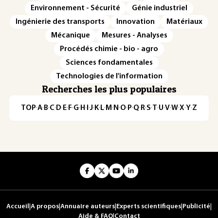
Environnement - Sécurité
Génie industriel
Ingénierie des transports
Innovation
Matériaux
Mécanique
Mesures - Analyses
Procédés chimie - bio - agro
Sciences fondamentales
Technologies de l'information
Recherches les plus populaires
TOP
·
A
·
B
·
C
·
D
·
E
·
F
·
G
·
H
·
I
·
J
·
K
·
L
·
M
·
N
·
O
·
P
·
Q
·
R
·
S
·
T
·
U
·
V
·
W
·
X
·
Y
·
Z
Accueil
|
A propos
|
Annuaire auteurs
|
Experts scientifiques
|
Publicité
|
Aide & FAQ
|
Contact