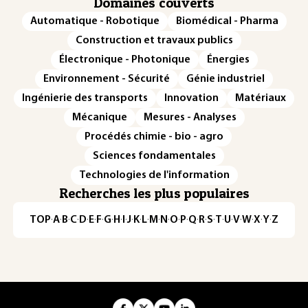
Domaines couverts
Automatique - Robotique
Biomédical - Pharma
Construction et travaux publics
Électronique - Photonique
Énergies
Environnement - Sécurité
Génie industriel
Ingénierie des transports
Innovation
Matériaux
Mécanique
Mesures - Analyses
Procédés chimie - bio - agro
Sciences fondamentales
Technologies de l'information
Recherches les plus populaires
TOP
·
A
·
B
·
C
·
D
·
E
·
F
·
G
·
H
·
I
·
J
·
K
·
L
·
M
·
N
·
O
·
P
·
Q
·
R
·
S
·
T
·
U
·
V
·
W
·
X
·
Y
·
Z