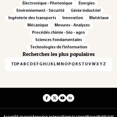
Électronique - Photonique
Énergies
Environnement - Sécurité
Génie industriel
Ingénierie des transports
Innovation
Matériaux
Mécanique
Mesures - Analyses
Procédés chimie - bio - agro
Sciences fondamentales
Technologies de l'information
Recherches les plus populaires
TOP
·
A
·
B
·
C
·
D
·
E
·
F
·
G
·
H
·
I
·
J
·
K
·
L
·
M
·
N
·
O
·
P
·
Q
·
R
·
S
·
T
·
U
·
V
·
W
·
X
·
Y
·
Z
Accueil
|
A propos
|
Annuaire auteurs
|
Experts scientifiques
|
Publicité
|