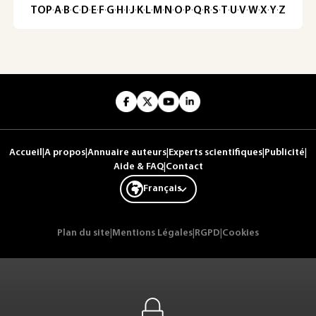
TOP
·
A
·
B
·
C
·
D
·
E
·
F
·
G
·
H
·
I
·
J
·
K
·
L
·
M
·
N
·
O
·
P
·
Q
·
R
·
S
·
T
·
U
·
V
·
W
·
X
·
Y
·
Z
Accueil
|
A propos
|
Annuaire auteurs
|
Experts scientifiques
|
Publicité
|
Aide & FAQ
|
Contact
Français
Plan du site
|
Mentions Légales
|
RGPD
|
Cookies