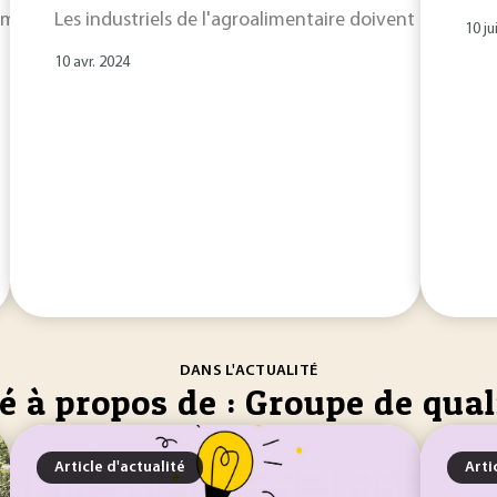
pompe ou d’un
Les industriels de l'agroalimentaire doivent traiter p
groupe
motopompe peut correspondre... comme
10 ju
10 avr. 2024
DANS L'ACTUALITÉ
é à propos de : Groupe de qual
Article d'actualité
Arti