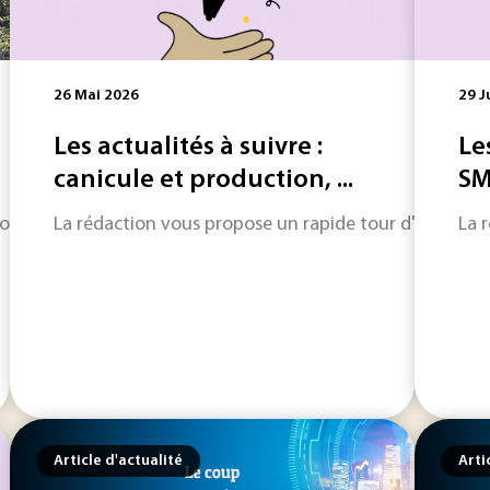
26 Mai 2026
29 J
Les actualités à suivre :
Le
canicule et production, ...
SM
o, Walor Bordeaux ou SKF, plusieurs industriels engagés dans
La rédaction vous propose un rapide tour d'horizon sur
La 
Article d'actualité
Arti