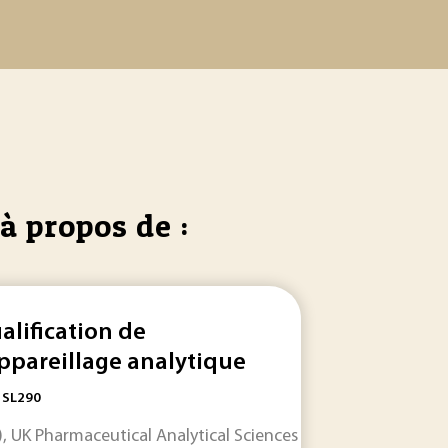
à propos de :
alification de
appareillage analytique
: SL290
P.), UK Pharmaceutical Analytical Sciences
Group
(PASG) - Pos