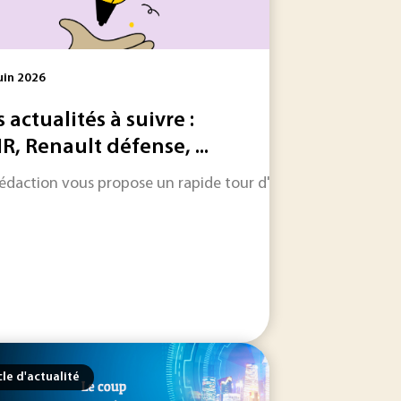
uin 2026
s actualités à suivre :
R, Renault défense, ...
 des secteurs en mutation regardent désormais vers les...
 les informations qui feront l'actualité industrielle dans les
rédaction vous propose un rapide tour d'horizon sur les inform
cle d'actualité