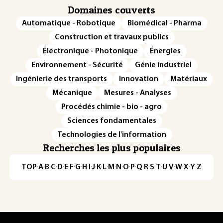
Domaines couverts
Automatique - Robotique
Biomédical - Pharma
Construction et travaux publics
Électronique - Photonique
Énergies
Environnement - Sécurité
Génie industriel
Ingénierie des transports
Innovation
Matériaux
Mécanique
Mesures - Analyses
Procédés chimie - bio - agro
Sciences fondamentales
Technologies de l'information
Recherches les plus populaires
TOP
·
A
·
B
·
C
·
D
·
E
·
F
·
G
·
H
·
I
·
J
·
K
·
L
·
M
·
N
·
O
·
P
·
Q
·
R
·
S
·
T
·
U
·
V
·
W
·
X
·
Y
·
Z