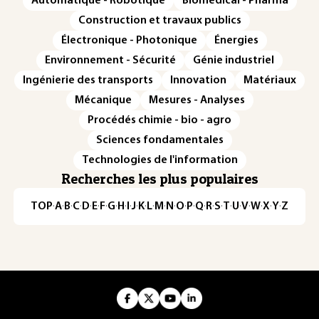
Automatique - Robotique
Biomédical - Pharma
Construction et travaux publics
Électronique - Photonique
Énergies
Environnement - Sécurité
Génie industriel
Ingénierie des transports
Innovation
Matériaux
Mécanique
Mesures - Analyses
Procédés chimie - bio - agro
Sciences fondamentales
Technologies de l'information
Recherches les plus populaires
TOP
·
A
·
B
·
C
·
D
·
E
·
F
·
G
·
H
·
I
·
J
·
K
·
L
·
M
·
N
·
O
·
P
·
Q
·
R
·
S
·
T
·
U
·
V
·
W
·
X
·
Y
·
Z