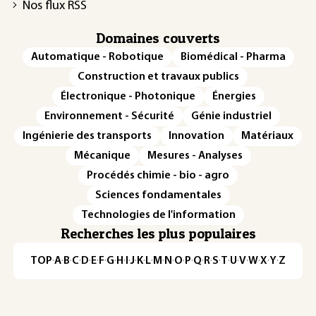
Nos flux RSS
Domaines couverts
Automatique - Robotique
Biomédical - Pharma
Construction et travaux publics
Électronique - Photonique
Énergies
Environnement - Sécurité
Génie industriel
Ingénierie des transports
Innovation
Matériaux
Mécanique
Mesures - Analyses
Procédés chimie - bio - agro
Sciences fondamentales
Technologies de l'information
Recherches les plus populaires
TOP
·
A
·
B
·
C
·
D
·
E
·
F
·
G
·
H
·
I
·
J
·
K
·
L
·
M
·
N
·
O
·
P
·
Q
·
R
·
S
·
T
·
U
·
V
·
W
·
X
·
Y
·
Z