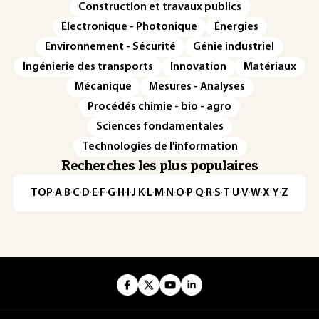
Construction et travaux publics
Électronique - Photonique
Énergies
Environnement - Sécurité
Génie industriel
Ingénierie des transports
Innovation
Matériaux
Mécanique
Mesures - Analyses
Procédés chimie - bio - agro
Sciences fondamentales
Technologies de l'information
Recherches les plus populaires
TOP
·
A
·
B
·
C
·
D
·
E
·
F
·
G
·
H
·
I
·
J
·
K
·
L
·
M
·
N
·
O
·
P
·
Q
·
R
·
S
·
T
·
U
·
V
·
W
·
X
·
Y
·
Z