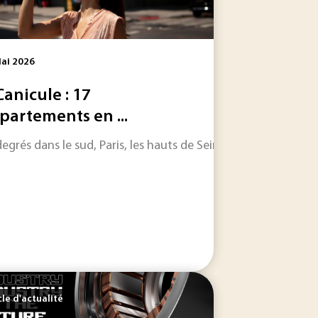
ai 2026
 Canicule : 17
partements en ...
egrés dans le sud, Paris, les hauts de Seine, la Seine saint D
t avec Techniques de l’Ingénieur a rendu son verdict et...
 par SKF Magnetic Mechatronics (S2M) en partenariat avec Tec
cle d'actualité