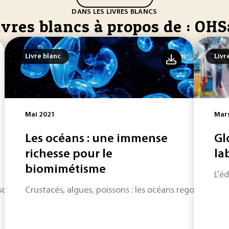
DANS LES LIVRES BLANCS
ivres blancs à propos de : OH
Livre blanc
Livr
Mai 2021
Mar
Les océans : une immense
Gl
richesse pour le
lab
biomimétisme
L'é
essources renouvelables : un nouvel enjeu économique.
Crustacés, algues, poissons : les océans regorgent d