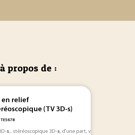
à propos de :
 en relief
éréoscopique (TV 3D-s)
: TE5678
e en place un terrain de travail fonctionnel régi... . Qu’est-
3D-
s
... stéréoscopique 3D-
s
, d'une part, via des réseaux de di