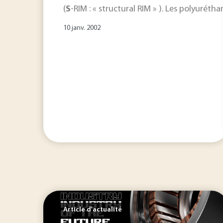
(
S
-RIM : « structural RIM » ). Les polyuréth
10 janv. 2002
Article d'actualité