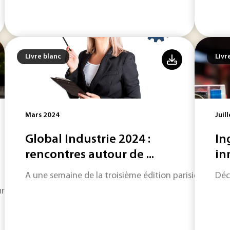
Livre blanc
Livr
Mars 2024
Juil
Global Industrie 2024 :
In
rencontres autour de ...
in
A une semaine de la troisième édition parisienne, nou
Déc
réats des Trophées NextMove 2023, acteurs de l'écomobilit