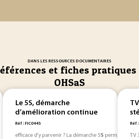
DANS LES RESSOURCES DOCUMENTAIRES
références et fiches pratiques 
OHSaS
Le 5S, démarche
TV
d’amélioration continue
st
Réf : FIC0445
Réf 
efficace d’y parvenir ? La démarche 5
S
permet de mettr
TV 