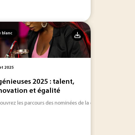
e blanc
let 2025
génieuses 2025 : talent,
novation et égalité
s avons rencontré différents acteurs de Global Industrie.
ouvrez les parcours des nominées de la catégorie Femme Ingé
é.