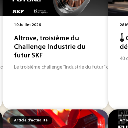
10 Juillet 2026
28 M
Altrove, troisième du
🌡️
Challenge Industrie du
dé
futur SKF
40 d
” organisé par SKF Magnetic Mechatronics (S2M) en partenaria
Le troisième challenge “Industrie du futur” organisé
Article d'actualité
Arti