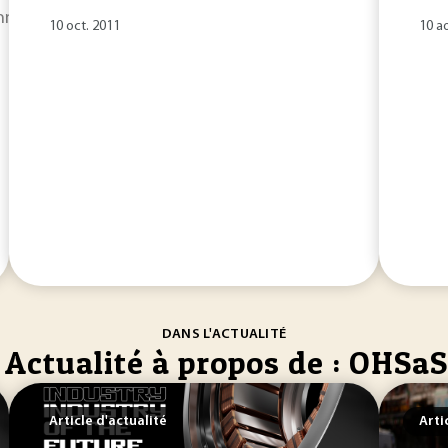
annes sont les polymères les plus utilisés... industriellement
10 oct. 2011
10 a
DANS L'ACTUALITÉ
Actualité à propos de : OHSaS
Article d'actualité
Arti