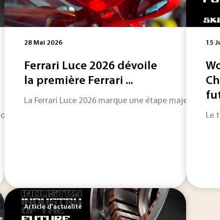
28 Mai 2026
15 J
Ferrari Luce 2026 dévoile
Wo
la première Ferrari ...
Ch
fut
La Ferrari Luce 2026 marque une étape majeure dans l
” organisé par SKF Magnetic Mechatronics (S2M) en partenari
Le 
Article d'actualité