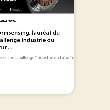
uillet 2026
rmsensing, lauréat du
allenge Industrie du
ur ...
’histoire du constructeur italien. Ce premier modèle 100 %
at avec Techniques de l’Ingénieur a rendu son verdict, metta
troisième challenge “Industrie du futur” organisé par SKF Ma