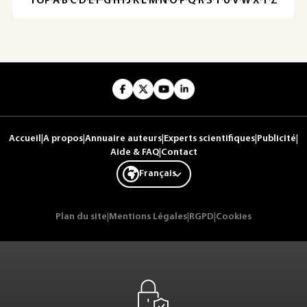
TOP
·
A
·
B
·
C
·
D
·
E
·
F
·
G
·
H
·
I
·
J
·
K
·
L
·
M
·
N
·
O
·
P
·
Q
·
R
·
S
·
T
·
U
·
V
·
W
·
X
·
Y
·
Z
Accueil
|
A propos
|
Annuaire auteurs
|
Experts scientifiques
|
Publicité
|
Aide & FAQ
|
Contact
Français
Plan du site
|
Mentions Légales
|
RGPD
|
Cookies