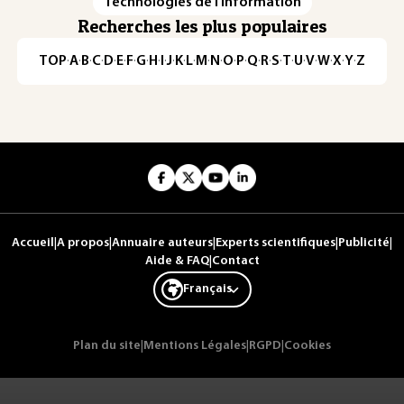
Technologies de l'information
Recherches les plus populaires
TOP
·
A
·
B
·
C
·
D
·
E
·
F
·
G
·
H
·
I
·
J
·
K
·
L
·
M
·
N
·
O
·
P
·
Q
·
R
·
S
·
T
·
U
·
V
·
W
·
X
·
Y
·
Z
Accueil
|
A propos
|
Annuaire auteurs
|
Experts scientifiques
|
Publicité
|
Aide & FAQ
|
Contact
Français
Plan du site
|
Mentions Légales
|
RGPD
|
Cookies