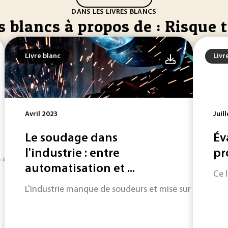
DANS LES LIVRES BLANCS
s blancs à propos de : Risque t
Livre blanc
Livr
Avril 2023
Juil
Le soudage dans
Év
l'industrie : entre
pr
s accidents du BTP. Ce livre blanc dévoile l'écosystème, des a
automatisation et ...
Ce 
L'industrie manque de soudeurs et mise sur les solutio