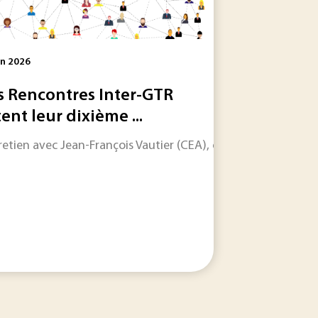
in 2026
s Rencontres Inter-GTR
tent leur dixième ...
le dans les jours et les semaines à venir.
e (IA) entre dans une phase paradoxale. Le cadre se précise j
retien avec Jean-François Vautier (CEA), organisateur des Re