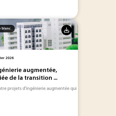
e blanc
ier 2026
génierie augmentée,
iée de la transition ...
 complexité variés.
tre projets d'ingénierie augmentée qui transforment la co
une mobilité verte