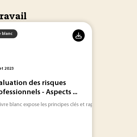
ravail
e blanc
let 2023
aluation des risques
ofessionnels - Aspects ...
cteurs aux organismes qui encadrent les chantiers, en...
livre blanc expose les principes clés et rappelle les outils 
ns cobotiques pour les intégrer à la réindustrialisation.