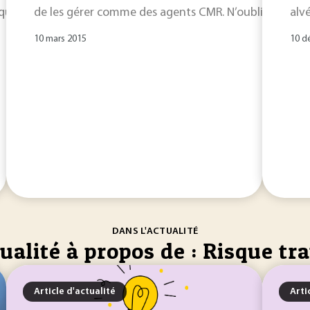
aque poste de
de les gérer comme des agents CMR. N’oubliez pas le
travail
identifié comme potentiellement prob
alv
10 mars 2015
10 d
DANS L'ACTUALITÉ
ualité à propos de : Risque tra
Article d'actualité
Arti