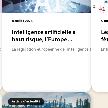
8 Juillet 2026
5 Ju
Intelligence artificielle à
Le
haut risque, l’Europe ...
fê
horizon sur les informations qui feront l'actualité industriel
La régulation européenne de l’intelligence artificiell
Ent
Article d'actualité