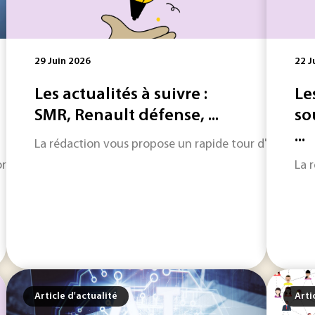
29 Juin 2026
22 J
Les actualités à suivre :
Le
SMR, Renault défense, ...
so
...
La rédaction vous propose un rapide tour d'horizon sur
mais dans sa phase la plus délicate, celle de l’usage réel. Pou
La 
Article d'actualité
Arti