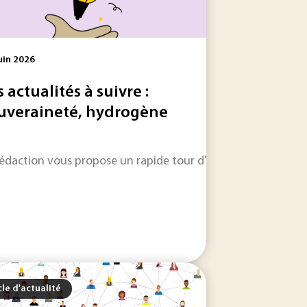
uin 2026
s actualités à suivre :
uveraineté, hydrogène
 les informations qui feront l'actualité industrielle dans les
r les entreprises, l’enjeu n’est plus seulement de...
rédaction vous propose un rapide tour d'horizon sur les inform
cle d'actualité