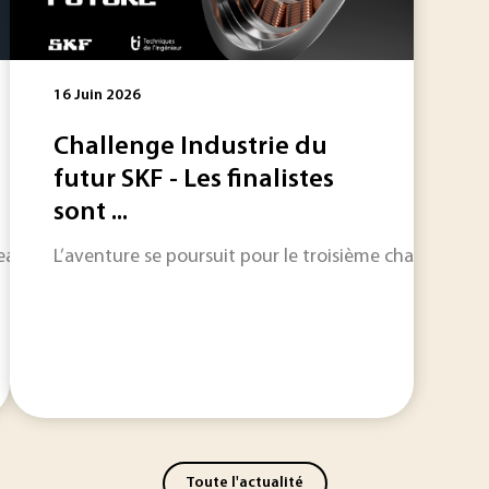
16 Juin 2026
Challenge Industrie du
futur SKF - Les finalistes
sont ...
eau cap avec l’arrivée du modèle AgiBot G2, conçu pour évol
L’aventure se poursuit pour le troisième challenge “I
Toute l'actualité