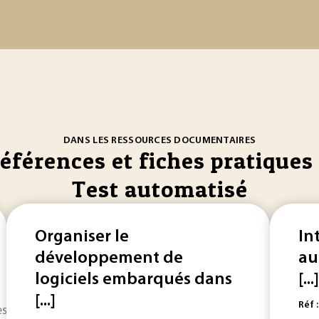
DANS LES RESSOURCES DOCUMENTAIRES
références et fiches pratiques 
Test automatisé
Organiser le
In
développement de
au
logiciels embarqués dans
[...]
[...]
Réf 
ses peuvent être classées en trois catégories : vitesses lentes :