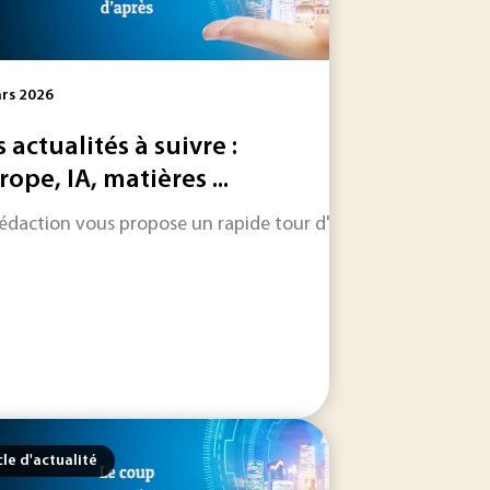
rs 2026
s actualités à suivre :
rope, IA, matières ...
rédaction vous propose un rapide tour d'horizon sur les inform
le dans les jours et les semaines à venir.
ent américain a décidé de bloquer l’accès à Fable et à Myth
cle d'actualité