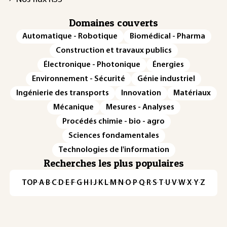
Domaines couverts
Automatique - Robotique
Biomédical - Pharma
Construction et travaux publics
Électronique - Photonique
Énergies
Environnement - Sécurité
Génie industriel
Ingénierie des transports
Innovation
Matériaux
Mécanique
Mesures - Analyses
Procédés chimie - bio - agro
Sciences fondamentales
Technologies de l'information
Recherches les plus populaires
TOP
·
A
·
B
·
C
·
D
·
E
·
F
·
G
·
H
·
I
·
J
·
K
·
L
·
M
·
N
·
O
·
P
·
Q
·
R
·
S
·
T
·
U
·
V
·
W
·
X
·
Y
·
Z