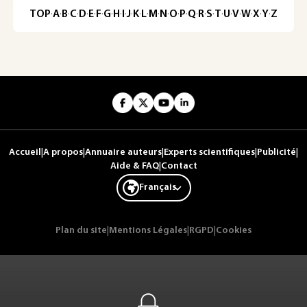
TOP
·
A
·
B
·
C
·
D
·
E
·
F
·
G
·
H
·
I
·
J
·
K
·
L
·
M
·
N
·
O
·
P
·
Q
·
R
·
S
·
T
·
U
·
V
·
W
·
X
·
Y
·
Z
Accueil
|
A propos
|
Annuaire auteurs
|
Experts scientifiques
|
Publicité
|
Aide & FAQ
|
Contact
Français
Plan du site
|
Mentions Légales
|
RGPD
|
Cookies