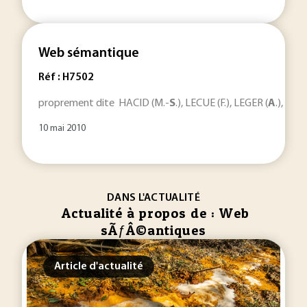
Web sémantique
Réf : H7502
proprement dite HACID (M.-
S
.), LECUE (F.), LEGER (
A
.), REY
10 mai 2010
DANS L'ACTUALITÉ
Actualité à propos de : Web
sÃƒÂ©antiques
Article d'actualité