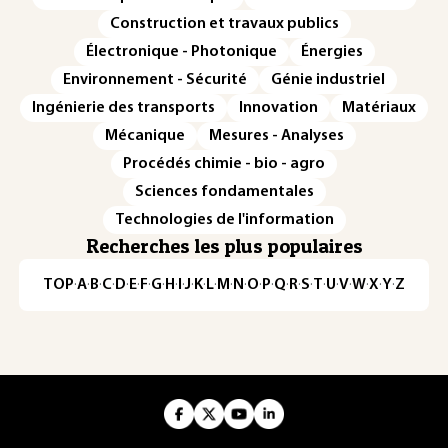
Construction et travaux publics
Électronique - Photonique
Énergies
Environnement - Sécurité
Génie industriel
Ingénierie des transports
Innovation
Matériaux
Mécanique
Mesures - Analyses
Procédés chimie - bio - agro
Sciences fondamentales
Technologies de l'information
Recherches les plus populaires
TOP
·
A
·
B
·
C
·
D
·
E
·
F
·
G
·
H
·
I
·
J
·
K
·
L
·
M
·
N
·
O
·
P
·
Q
·
R
·
S
·
T
·
U
·
V
·
W
·
X
·
Y
·
Z